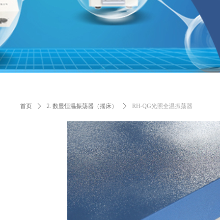
首页
ꄲ
2. 数显恒温振荡器（摇床）
ꄲ
RH-QG光照全温振荡器