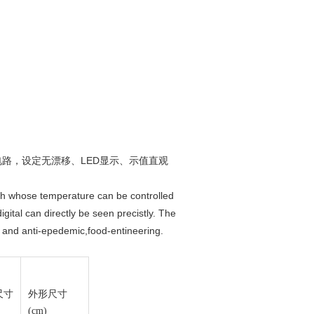
路，设定无漂移、LED显示、示值直观
ugh whose temperature can be controlled
igital can directly be seen precistly. The
n and anti-epedemic,food-entineering.
尺寸
外形尺寸
(cm)