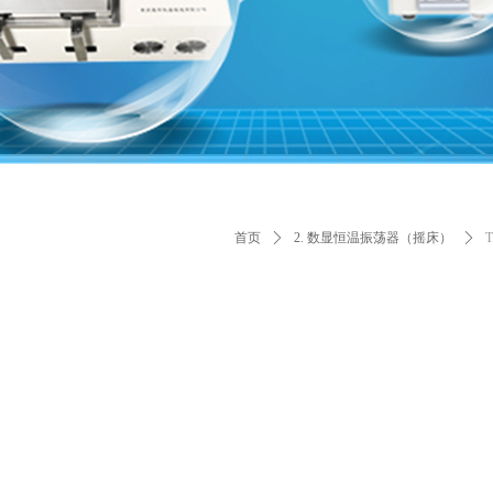
首页
ꄲ
2. 数显恒温振荡器（摇床）
ꄲ