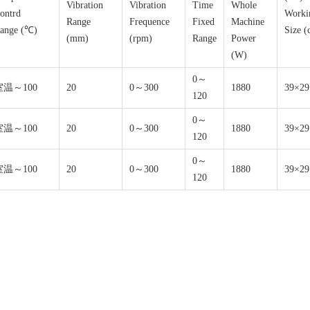
Vibration
Vibration
Time
Whole
ontrd
Worki
Range
Frequence
Fixed
Machine
ange (℃)
Size (
(mm)
(rpm)
Range
Power
(W)
0～
室温～100
20
0～300
1880
39×29
120
0～
室温～100
20
0～300
1880
39×29
120
0～
室温～100
20
0～300
1880
39×29
120